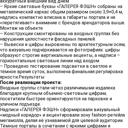
аккуратный внешний вид днём.
– Яркие световые буквы «ГАЛЕРЕЯ ФЭШН» собраны на
металлический каркас общим размером около 3,9×0,4 м,
надпись компактно вписана в габариты портала и не
«перетягивает» внимание с брендов арендаторов выше.
Монтаж на объекте
– Конструкции смонтированы на входных группах без
нарушения целостности фасадных панелей.
– Вывески и цифры выровнены по архитектурным осям,
что визуально подчёркивается на фотографиях: цифры
образуют строгие вертикальные акценты, а надписи –
горизонтальные световые линии над входом.
– Проведено тестирование подсветки в светлое и
тёмное время суток, выполнена финальная регулировка
яркости.Результаты
После реализации проекта:
Входные группы стали чётко различимыми издалека
благодаря крупным объемно‑световым цифрам;
посетители быстрее ориентируются на парковке и
уличном подъезде.
Надписи «ГАЛЕРЕЯ ФЭШН» сформировали визуальный
«модный коридор» и акцентировали зону fashion‑ретейла
мегамолла, делая её узнаваемой для целевой аудитории.
Тёмные порталы в сочетании с яркими цифрами и