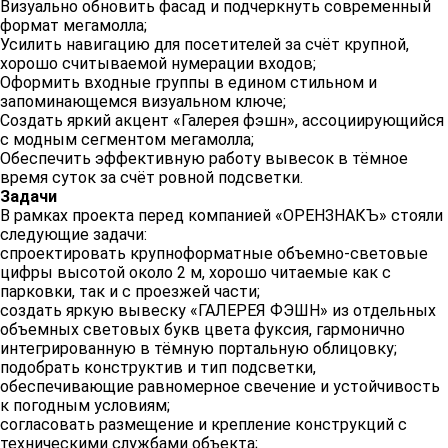
Визуально обновить фасад и подчеркнуть современный
формат мегамолла;
Усилить навигацию для посетителей за счёт крупной,
хорошо считываемой нумерации входов;
Оформить входные группы в едином стильном и
запоминающемся визуальном ключе;
Создать яркий акцент «Галерея фэшн», ассоциирующийся
с модным сегментом мегамолла;
Обеспечить эффективную работу вывесок в тёмное
время суток за счёт ровной подсветки.
Задачи
В рамках проекта перед компанией «ОРЕНЗНАКЪ» стояли
следующие задачи:
спроектировать крупноформатные объемно‑световые
цифры высотой около 2 м, хорошо читаемые как с
парковки, так и с проезжей части;
создать яркую вывеску «ГАЛЕРЕЯ ФЭШН» из отдельных
объемных световых букв цвета фуксия, гармонично
интегрированную в тёмную портальную облицовку;
подобрать конструктив и тип подсветки,
обеспечивающие равномерное свечение и устойчивость
к погодным условиям;
согласовать размещение и крепление конструкций с
техническими службами объекта;