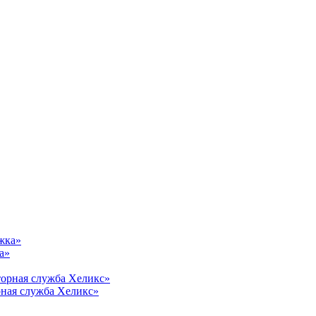
а»
рная служба Хеликс»