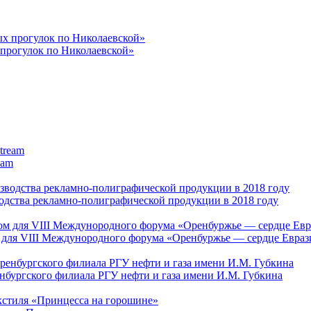
 прогулок по Николаевской»
eam
дства рекламно-полиграфической продукции в 2018 году
ля VIII Междунородного форума «Оренбуржье — сердце Евраз
нбургского филиала РГУ нефти и газа имени И.М. Губкина