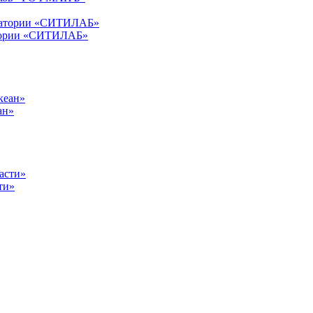
атории «СИТИЛАБ»
ан»
ти»