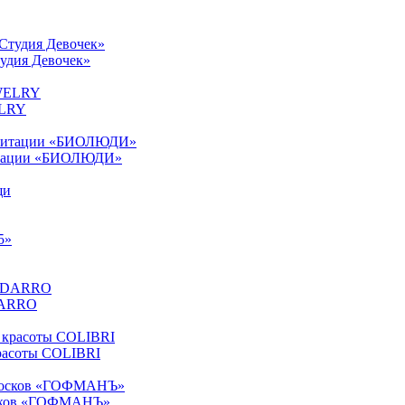
удия Девочек»
ELRY
литации «БИОЛЮДИ»
 DARRO
красоты COLIBRI
иосков «ГОФМАНЪ»