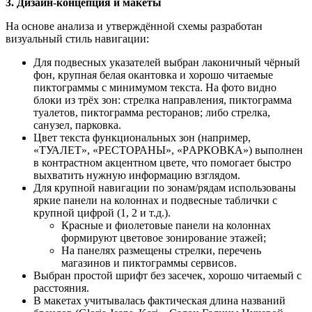
3. Дизайн-концепция и макеты
На основе анализа и утверждённой схемы разработан
визуальный стиль навигации:
Для подвесных указателей выбран лаконичный чёрный
фон, крупная белая окантовка и хорошо читаемые
пиктограммы с минимумом текста. На фото видно
блоки из трёх зон: стрелка направления, пиктограмма
туалетов, пиктограмма ресторанов; либо стрелка,
санузел, парковка.
Цвет текста функциональных зон (например,
«ТУАЛЕТ», «РЕСТОРАНЫ», «PАРКОВКА») выполнен
в контрастном акцентном цвете, что помогает быстро
выхватить нужную информацию взглядом.
Для крупной навигации по зонам/рядам использованы
яркие панели на колоннах и подвесные таблички с
крупной цифрой (1, 2 и т.д.).
Красные и фиолетовые панели на колоннах
формируют цветовое зонирование этажей;
На панелях размещены стрелки, перечень
магазинов и пиктограммы сервисов.
Выбран простой шрифт без засечек, хорошо читаемый с
расстояния.
В макетах учитывалась фактическая длина названий