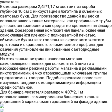
указателя.
Вывеска размером 2,45*1,17 м состоит из короба
глубиной 10 см с инкрустацией логотипа и объемных
световых букв. Для производства данной вывески
использовались такие материалы, как профильные трубы
для основы вывески и как средство крепления на фасаде
здания, фрезерованная композитная панель, оклеенная
самоклеящейся пленкой с полноцветной печатью,
объемные буквы изготовлены из акрилового желтого
оргстекла и окрашенного алюминиевого профиля, для
свечения установлены линзованные светодиодные
модули.
На стеклянные витрины нанесена матовая
самоклеящаяся пленка для сольвентной печати с
изображением режима работы магазина и рекламными
пиктограммами, ёмко отражающими ключевые группы
предлагаемых товаров. Подобная реклама позволяет
визуально выделить воспринимаемую информацию
среди остальной.
Для баннера-указателя размером 4,07*2,1 м
использовалась ламинированная баннерная ткань и
деревянный каркас, смонтированный на фасаде здания.