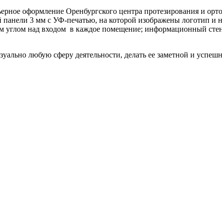
ое оформление Оренбургского центра протезирования и ортопе
й панели 3 мм с УФ-печатью, на которой изображены логотип и 
ым углом над входом в каждое помещение; информационный стен
уально любую сферу деятельности, делать ее заметной и успешн