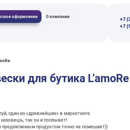
ксное оформление
О компании
+7 (
+7 (
amoRe
ески для бутика L’amoRe
луй, один из «древнейших» в маркетинге.
назовешь, так он и поплывет!
и предлагаемым продуктом точно не помешает))