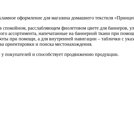
мное оформление для магазина домашнего текстиля «Принцесс
в спокойном, расслабляющем фиолетовом цвете для баннеров, у
ого ассортимента, напечатанные на баннерной ткани при помо
ты при помощи, а для внутренней навигации – таблички с указа
тва ориентировки и поиска местонахождения.
ес у покупателей и способствует продвижению продукции.