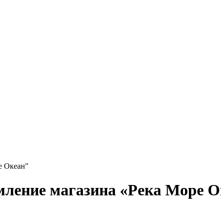
е Океан"
мление магазина «Река Море О