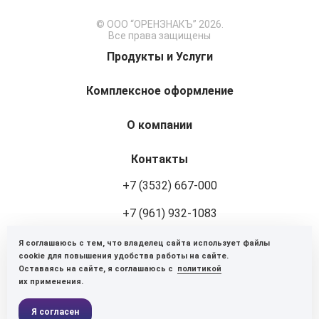
© ООО “ОРЕНЗНАКЪ” 2026.
Все права защищены
Продукты и Услуги
Комплексное оформление
О компании
Контакты
+7 (3532) 667-000
+7 (961) 932-1083
Я соглашаюсь с тем, что владелец сайта использует файлы
460048, г. Оренбург, ул. Авторемонтная, 8
cookie для повышения удобства работы на сайте.
Оставаясь на сайте, я соглашаюсь с
политикой
Пн-Пт: 9:00-18:00
их применения.
Оставить заявку
Я согласен