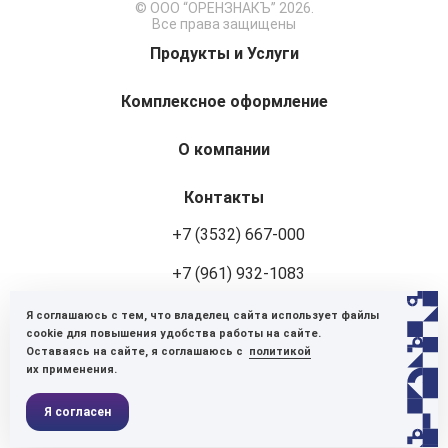
© ООО “ОРЕНЗНАКЪ” 2026.
Все права защищены
Продукты и Услуги
Комплексное оформление
О компании
Контакты
+7 (3532) 667-000
+7 (961) 932-1083
Я соглашаюсь с тем, что владелец сайта использует файлы
460048, г. Оренбург, ул. Авторемонтная, 8
cookie для повышения удобства работы на сайте.
Оставаясь на сайте, я соглашаюсь с
политикой
Пн-Пт: 9:00-18:00
их применения.
Оставить заявку
Я согласен
Политика конфиденциальности