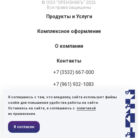
© ООО “ОРЕНЗНАКЪ” 2026.
Все права защищены
Продукты и Услуги
Комплексное оформление
О компании
Контакты
+7 (3532) 667-000
+7 (961) 932-1083
Я соглашаюсь с тем, что владелец сайта использует файлы
460048, г. Оренбург, ул. Авторемонтная, 8
cookie для повышения удобства работы на сайте.
Оставаясь на сайте, я соглашаюсь с
политикой
Пн-Пт: 9:00-18:00
их применения.
Оставить заявку
Я согласен
Политика конфиденциальности