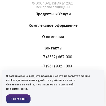
© ООО “ОРЕНЗНАКЪ” 2026.
Все права защищены
Продукты и Услуги
Комплексное оформление
О компании
Контакты
+7 (3532) 667-000
+7 (961) 932-1083
Я соглашаюсь с тем, что владелец сайта использует файлы
460048, г. Оренбург, ул. Авторемонтная, 8
cookie для повышения удобства работы на сайте.
Оставаясь на сайте, я соглашаюсь с
политикой
Пн-Пт: 9:00-18:00
их применения.
Оставить заявку
Я согласен
Политика конфиденциальности