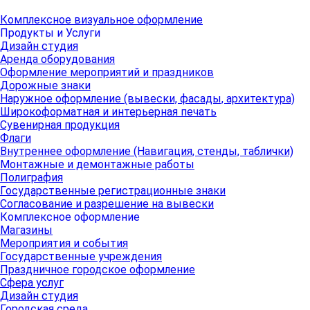
Комплексное визуальное оформление
Продукты и Услуги
Дизайн студия
Аренда оборудования
Оформление мероприятий и праздников
Дорожные знаки
Наружное оформление (вывески, фасады, архитектура)
Широкоформатная и интерьерная печать
Сувенирная продукция
Флаги
Внутреннее оформление (Навигация, стенды, таблички)
Монтажные и демонтажные работы
Полиграфия
Государственные регистрационные знаки
Согласование и разрешение на вывески
Комплексное оформление
Магазины
Мероприятия и события
Государственные учреждения
Праздничное городское оформление
Сфера услуг
Дизайн студия
Городская среда