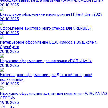
Фасадная вывеска для магазина «ЗАМКИ. СМЕСИТЕЛИ»
20.10.2025
Визуальное оформление мероприятия IT Fest Oren 2025
20.10.2025
Оформление выставочного стенда для ORENBEEF
20.10.2025
Интерьерное оформление LEGО-класса в 86 школе г.
Оренбурга
20.10.2025
Наружное оформление для магазина «ПОЛЫ № 1»
20.10.2025
Интерьерное оформление для Детской городской
поликлиники
19.10.2025
Наружное оформление здания для компании «АЛЯСКА ГАЗ
СТРОЙ»
19.10.2025
Навигация
1
2
…
4
»