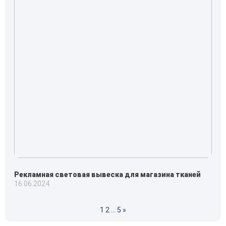
Рекламная световая вывеска для магазина тканей
16.06.2024
1
2
…
5
»
Навигация
по